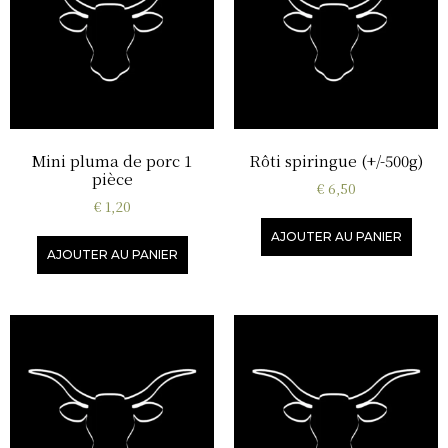
Mini pluma de porc 1
Rôti spiringue (+/-500g)
pièce
€
6,50
€
1,20
AJOUTER AU PANIER
AJOUTER AU PANIER