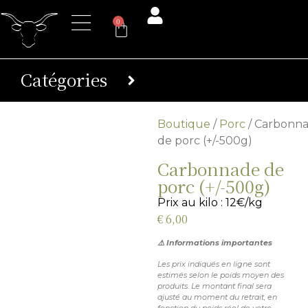
0
Catégories
Boutique
/
Porc
/ Carbonn
de porc (+/-500g)
Carbonnade de
porc (+/-500g)
Prix au kilo : 12€/kg
€
6,00
⚠️ Informations importantes
Les prix indiqués en ligne sont
estimés selon le poids moyen des
produits. Le montant final sera
ajusté au moment du retrait, en
fonction du poids réel de votre