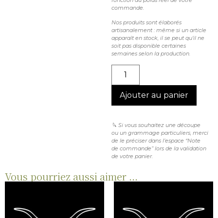
commande.
Nos produits sont élaborés
artisanalement : même si un article
apparaît en stock, il se peut qu’il ne
soit pas disponible certaines
semaines selon la production.
Ajouter au panier
🔪 Si vous souhaitez une découpe
ou un grammage particuliers, merci
de le préciser dans l’espace “Note
de commande” lors de la validation
de votre panier.
Vous pourriez aussi aimer ...