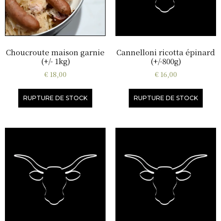
Choucroute maison garnie
Cannelloni ricotta épinard
(+/- 1kg)
(+/-800g)
€
18,00
€
16,00
RUPTURE DE STOCK
RUPTURE DE STOCK