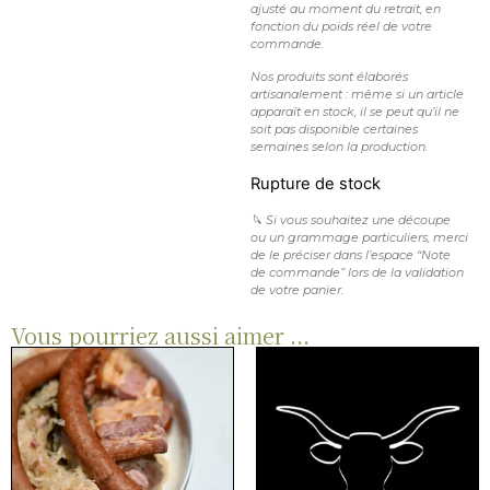
ajusté au moment du retrait, en
fonction du poids réel de votre
commande.
Nos produits sont élaborés
artisanalement : même si un article
apparaît en stock, il se peut qu’il ne
soit pas disponible certaines
semaines selon la production.
Rupture de stock
🔪 Si vous souhaitez une découpe
ou un grammage particuliers, merci
de le préciser dans l’espace “Note
de commande” lors de la validation
de votre panier.
Vous pourriez aussi aimer ...