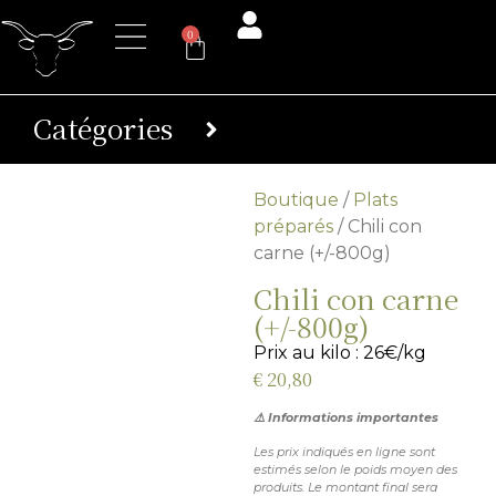
0
Catégories
Boutique
/
Plats
préparés
/ Chili con
carne (+/-800g)
Chili con carne
(+/-800g)
Prix au kilo : 26€/kg
€
20,80
⚠️ Informations importantes
Les prix indiqués en ligne sont
estimés selon le poids moyen des
produits. Le montant final sera