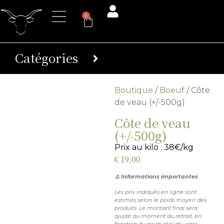
0
Catégories
Boutique
/
Boeuf
/ Côte
de veau (+/-500g)
Côte de veau
(+/-500g)
Prix au kilo : 38€/kg
€
19,00
⚠️ Informations importantes
Les prix indiqués en ligne sont
estimés selon le poids moyen des
produits. Le montant final sera
ajusté au moment du retrait, en
fonction du poids réel de votre