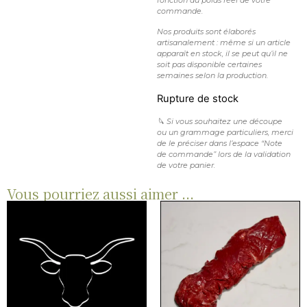
commande.
Nos produits sont élaborés
artisanalement : même si un article
apparaît en stock, il se peut qu’il ne
soit pas disponible certaines
semaines selon la production.
Rupture de stock
🔪 Si vous souhaitez une découpe
ou un grammage particuliers, merci
de le préciser dans l’espace “Note
de commande” lors de la validation
de votre panier.
Vous pourriez aussi aimer ...