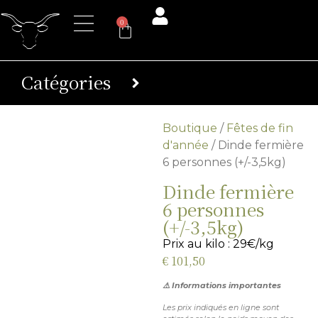
0
Catégories
Boutique
/
Fêtes de fin
d'année
/ Dinde fermière
6 personnes (+/-3,5kg)
Dinde fermière
6 personnes
(+/-3,5kg)
Prix au kilo : 29€/kg
€
101,50
⚠️ Informations importantes
Les prix indiqués en ligne sont