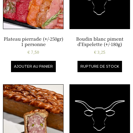
Plateau pierrade (+/-250gr)
Boudin blanc piment
1 personne
d'Espelette (+/-180g)
€
7,50
€
3,25
AJOUTER AU PANIER
RUPTURE DE STOCK