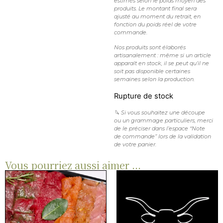
estimés selon le poids moyen des
produits. Le montant final sera
ajusté au moment du retrait, en
fonction du poids réel de votre
commande.
Nos produits sont élaborés
artisanalement : même si un article
apparaît en stock, il se peut qu’il ne
soit pas disponible certaines
semaines selon la production.
Rupture de stock
🔪 Si vous souhaitez une découpe
ou un grammage particuliers, merci
de le préciser dans l’espace “Note
de commande” lors de la validation
de votre panier.
Vous pourriez aussi aimer ...