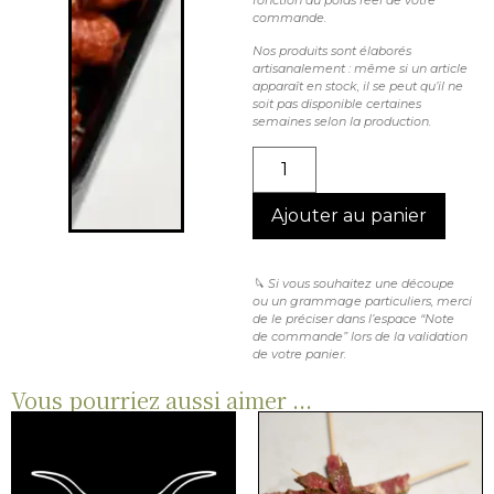
commande.
Nos produits sont élaborés
artisanalement : même si un article
apparaît en stock, il se peut qu’il ne
soit pas disponible certaines
semaines selon la production.
Ajouter au panier
🔪 Si vous souhaitez une découpe
ou un grammage particuliers, merci
de le préciser dans l’espace “Note
de commande” lors de la validation
de votre panier.
Vous pourriez aussi aimer ...