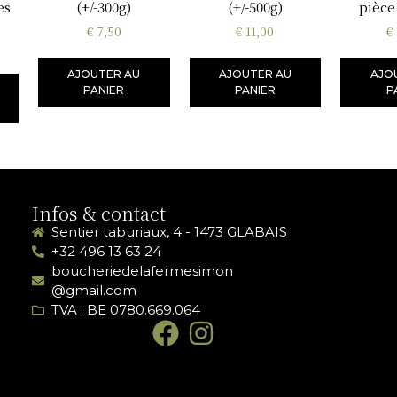
es
(+/-300g)
(+/-500g)
pièce
€
7,50
€
11,00
€
AJOUTER AU
AJOUTER AU
AJO
PANIER
PANIER
P
Infos & contact
Sentier taburiaux, 4 - 1473 GLABAIS
+32 496 13 63 24
boucheriedelafermesimon
@gmail.com
TVA : BE 0780.669.064