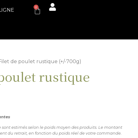
0
LIGNE
Filet de poulet rustique (+/-700g)
 poulet rustique
)
antes
ne sont estimés selon le poids moyen des produits. Le montant
ent du retrait, en fonction du poids réel de votre commande.