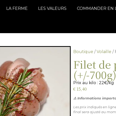
LA FERME
LES VALEURS
COMMANDER EN 
Boutique
/
Volaille
/ 
Filet de
(+/-700g
Prix au kilo : 22€/kg
€
15,40
⚠️ Informations import
Les prix indiqués en lig
final sera ajusté au mom