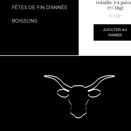
volaille 3-4 pièc
(+/-1kg)
FÊTES DE FIN D'ANNÉE
€
3,50
BOISSONS
AJOUTER AU
PANIER