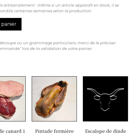
s artisanalement : même si un article apparaît en stock, il se
sponible certaines semaines selon la production.
 panier
 découpe ou un grammage particuliers, merci de le préciser
ommande” lors de la validation de votre panier.
de canard 1
Pintade fermière
Escalope de dinde