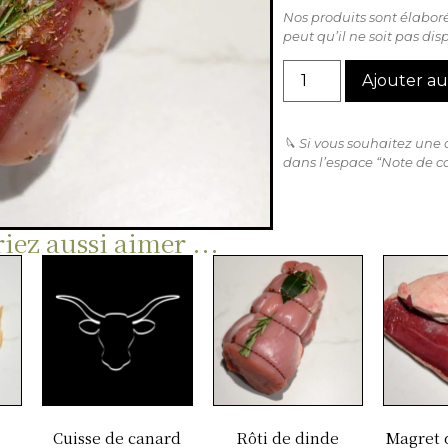
Nos produits sont élaboré
peut qu’il ne soit pas di
Ajouter au
🔪 Si vous souhaitez une
dans l’espace “Note de c
iez aussi aimer ...
Cuisse de canard
Rôti de dinde
Magret 