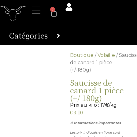
0
Catégories
Boutique
/
Volaille
/ Sauciss
de canard 1 pièce
(+/-180g)
Saucisse de
canard 1 pièce
(+/-180g)
Prix au kilo : 17€/kg
€
3,10
⚠️ Informations importantes
Les prix indiqués en ligne sont