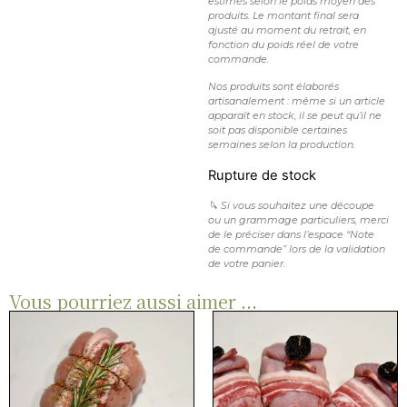
estimés selon le poids moyen des
produits. Le montant final sera
ajusté au moment du retrait, en
fonction du poids réel de votre
commande.
Nos produits sont élaborés
artisanalement : même si un article
apparaît en stock, il se peut qu’il ne
soit pas disponible certaines
semaines selon la production.
Rupture de stock
🔪 Si vous souhaitez une découpe
ou un grammage particuliers, merci
de le préciser dans l’espace “Note
de commande” lors de la validation
de votre panier.
Vous pourriez aussi aimer ...