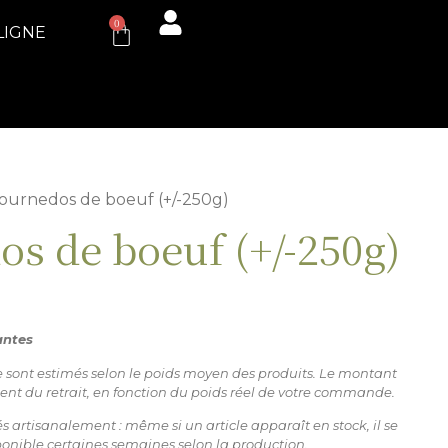
0
LIGNE
Tournedos de boeuf (+/-250g)
s de boeuf (+/-250g)
antes
ne sont estimés selon le poids moyen des produits. Le montant
ent du retrait, en fonction du poids réel de votre commande.
s artisanalement : même si un article apparaît en stock, il se
sponible certaines semaines selon la production.