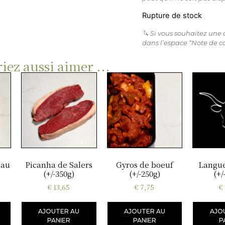
Rupture de stock
🔪 Si vous souhaitez une
dans l’espace “Note de c
iez aussi aimer ...
eau
Picanha de Salers
Gyros de boeuf
Langue
(+/-350g)
(+/-250g)
(+/
€
13,65
€
7,75
€
AJOUTER AU
AJOUTER AU
AJO
PANIER
PANIER
P