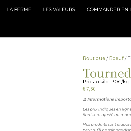
LA FERME
LES VALEURS
COMMANDER EN 
Boutique
/
Boeuf
/ 
Tournedo
Prix au kilo : 30€/kg
€
7,50
⚠️ Informations import
Les prix indiqués en lig
final sera ajusté au mom
Nos produits sont élaboré
peut qu’il ne soit pas di