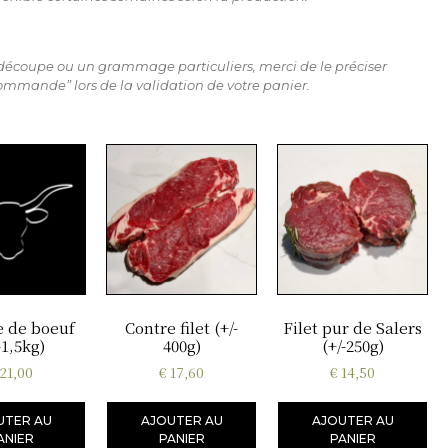
 découpe ou un grammage particuliers, merci de le préciser
ommande” lors de la validation de votre panier.
 de boeuf
Contre filet (+/-
Filet pur de Salers
-1,5kg)
400g)
(+/-250g)
21,00
€
17,60
€
14,50
UTER AU
AJOUTER AU
AJOUTER AU
ANIER
PANIER
PANIER