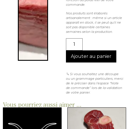
commande.
Nos produits sont élaborés
artisanalement : même si un article
apparaît en stock, il se peut qu’il ne
soit pas disponible certaines
semaines selon la production.
Ajouter au panier
🔪 Si vous souhaitez une découpe
ou un grammage particuliers, merci
de le préciser dans l’espace “Note
de commande” lors de la validation
de votre panier.
Vous pourriez aussi aimer ...