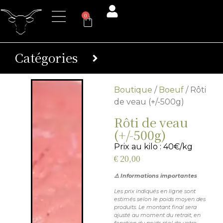
0
Catégories
Boutique
/
Boeuf
/ Rôti
de veau (+/-500g)
Rôti de veau
(+/-500g)
Prix au kilo : 40€/kg
€
20,00
⚠️ Informations importantes
Les prix indiqués en ligne sont
estimés selon le poids moyen des
produits. Le montant final sera
ajusté au moment du retrait, en
fonction du poids réel de votre