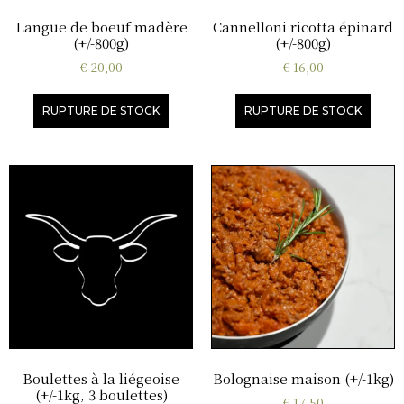
Langue de boeuf madère
Cannelloni ricotta épinard
(+/-800g)
(+/-800g)
€
20,00
€
16,00
RUPTURE DE STOCK
RUPTURE DE STOCK
Boulettes à la liégeoise
Bolognaise maison (+/-1kg)
(+/-1kg, 3 boulettes)
€
17,50