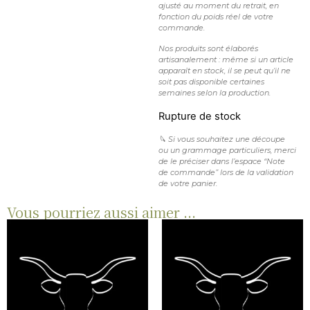
ajusté au moment du retrait, en
fonction du poids réel de votre
commande.
Nos produits sont élaborés
artisanalement : même si un article
apparaît en stock, il se peut qu’il ne
soit pas disponible certaines
semaines selon la production.
Rupture de stock
🔪 Si vous souhaitez une découpe
ou un grammage particuliers, merci
de le préciser dans l’espace “Note
de commande” lors de la validation
de votre panier.
Vous pourriez aussi aimer ...