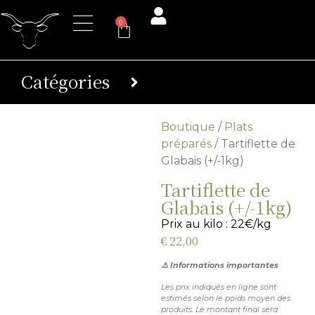
0
Catégories
Boutique
/
Plats
préparés
/ Tartiflette de
Glabais (+/-1kg)
Tartiflette de
Glabais (+/-1kg)
Prix au kilo : 22€/kg
€
22,00
⚠️ Informations importantes
Les prix indiqués en ligne sont
estimés selon le poids moyen des
produits. Le montant final sera